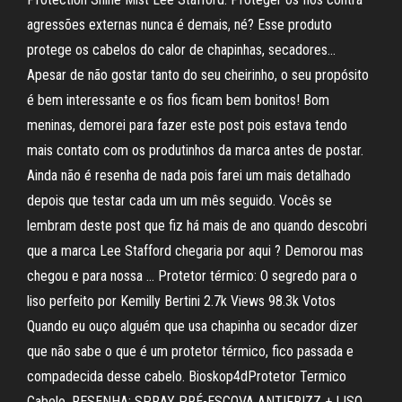
agressões externas nunca é demais, né? Esse produto
protege os cabelos do calor de chapinhas, secadores…
Apesar de não gostar tanto do seu cheirinho, o seu propósito
é bem interessante e os fios ficam bem bonitos! Bom
meninas, demorei para fazer este post pois estava tendo
mais contato com os produtinhos da marca antes de postar.
Ainda não é resenha de nada pois farei um mais detalhado
depois que testar cada um um mês seguido. Vocês se
lembram deste post que fiz há mais de ano quando descobri
que a marca Lee Stafford chegaria por aqui ? Demorou mas
chegou e para nossa … Protetor térmico: O segredo para o
liso perfeito por Kemilly Bertini 2.7k Views 98.3k Votos
Quando eu ouço alguém que usa chapinha ou secador dizer
que não sabe o que é um protetor térmico, fico passada e
compadecida desse cabelo. Bioskop4dProtetor Termico
Cabelo. RESENHA: SPRAY PRÉ-ESCOVA ANTIFRIZZ + LISO