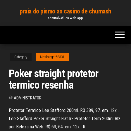
Skip
praia do pismo ao casino de chumash
to
admiral24fucn.web.app
the
content
Category
Mosbarger58331
Poker straight protetor
termico resenha
By
ADMINISTRATOR
Protetor Termico Lee Stafford 200ml. R$ 389, 97. em. 12x .
Lee Stafford Poker Straight Flat Ir- Protetor Term 200ml Blz.
por Beleza na Web. R$ 63, 64. em. 12x . R