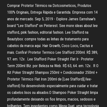
Comprar Protetor Térmico na Dotcosmeticos, Produtos
100% Originais, Entrega Rápida e Garantida. Empresa com 14
anos de mercado. Sep 5, 2019 - Explore James Earnshaw's
board "Lee Stafford" on Pinterest. See more ideas about lee
stafford, pink fashion, editorial fashion. Lee Stafford na
Beautybox: compre todas as linhas de tratamento para
cabelos da marca aqui. Hair Growth, Coco Loco, Cactus e
mais. Confira! Protetor Termico Lee Stafford 200ml. R$ 389,
97. em. 12x . Lee Stafford Poker Straight Flat Ir- Protetor
Term 200ml Blz. por Beleza na Web. R$ 63, 64. em. 12x . R O
Kit Poker Straight Shampoo 250ml + Condicionador 250ml +
Protetor Térmico Flat Iron 200ml de [Lee Stafford](/lee-
stafford) foi desenvolvido especialmente para cuidar e tratar
os cabelos lisos ou alisados.O Shampoo Poker Straight limpa
profundamente deixando os fios limpos, macios, sedosos e
brilhantes. Tem ingedientes como Mega Quat, uma tecnologia